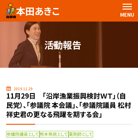
本田あきこ
MENU
活動報告
2019.11.29
11月29日 「沿岸漁業振興検討ＷＴ」（自
民党）、「参議院 本会議」、「参議院議員 松村
祥史君の更なる飛躍を期する会」
参議院議員として
熊本県民として
薬剤師として