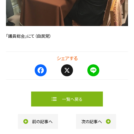
「議員総会」にて（自民党）
シェアする
F
X
L
a
i
c
n
e
e
b
一覧へ戻る
o
o
k
前の記事へ
次の記事へ