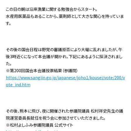
この日の朝は沿岸漁業に関する勉強会からスタート。
水産用医薬品もあることから、薬剤師として大きな関心を持っていま
す。
その後の国会日程は野党の審議拒否により大幅に乱れましたが、午
後3時近くになって本会議が開かれ、下記にあるように採決されまし
た。
※第200回国会本会議投票結果（参議院）
https://www.sangiin.go.jp/japanese/joho1/kousei/vote/200/v
ote_ind.htm
その後、熊本に飛び、夜に開催された参議院議員 松村祥史先生の議
院運営委員長就任を祝う会に参加させていただきました。
※松村よしふみ参議院議員 公式サイト