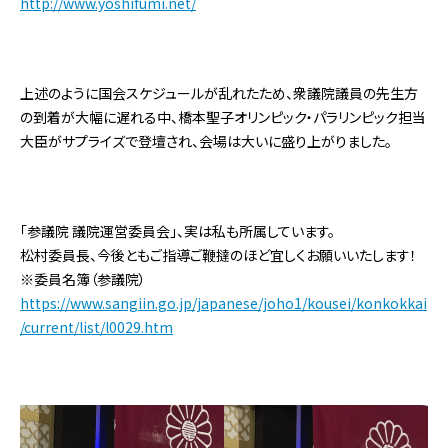
http://www.yoshifumi.net/
上述のように国会スケジュールが乱れたため、衆議院議員の先生方
の到着が大幅に遅れる中、橋本聖子オリンピック・パラリンピック担当
大臣がサプライズで登壇され、会場は大いに盛り上がりました。
「参議院 議院運営委員会」、実は私も所属しています。
松村委員長、今後ともご指導ご鞭撻のほど宜しくお願いいたします！
※委員名簿（参議院）
https://www.sangiin.go.jp/japanese/joho1/kousei/konkokkai
/current/list/l0029.htm