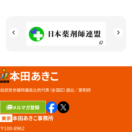
本田あきこ
自民党参議院議員比例代表（全国区）選出／
薬剤師
メルマガ登録
本田あきこ事務所
東京
〒100-8962