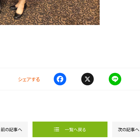
シェアする
F
X
L
a
i
c
n
e
e
b
o
o
k
前の記事へ
一覧へ戻る
次の記事へ