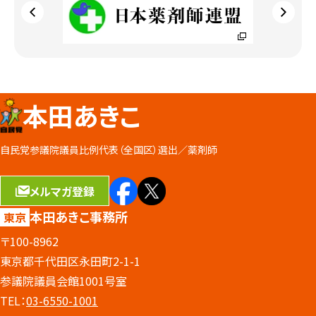
本田あきこ
自民党参議院議員比例代表（全国区）選出／
薬剤師
メルマガ登録
本田あきこ事務所
東京
〒100-8962
東京都千代田区永田町2-1-1
参議院議員会館1001号室
TEL：
03-6550-1001