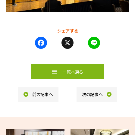
シェアする
F
X
L
a
i
c
n
e
e
b
一覧へ戻る
o
o
k
前の記事へ
次の記事へ