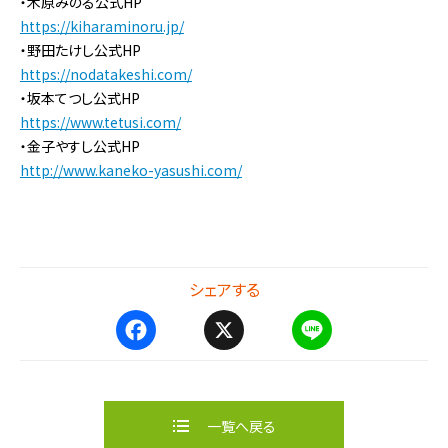
・木原みのる公式HP
https://kiharaminoru.jp/
・野田たけし公式HP
https://nodatakeshi.com/
・坂本てつし公式HP
https://www.tetusi.com/
・金子やすし公式HP
http://www.kaneko-yasushi.com/
シェアする
F
X
L
a
i
c
n
e
e
b
一覧へ戻る
o