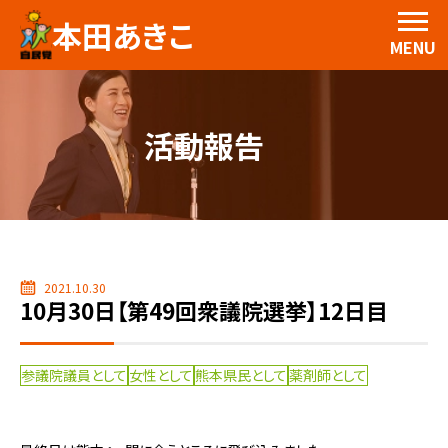
本田あきこ
MENU
活動報告
2021.10.30
10月30日【第49回衆議院選挙】12日目
参議院議員として
女性として
熊本県民として
薬剤師として