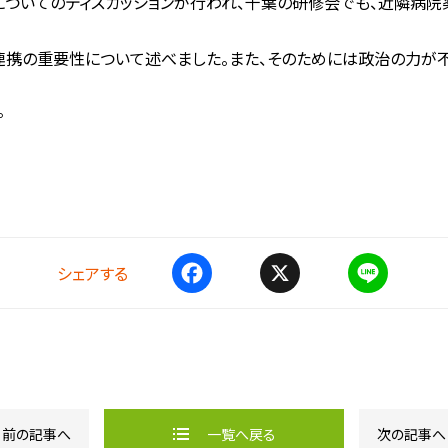
ついてのディスカッションが行われ、千葉の研修会でも、近隣病
携の重要性について述べました。また、そのためには政治の力が不
。
シェアする
F
X
L
a
i
c
n
e
e
b
o
o
k
前の記事へ
一覧へ戻る
次の記事へ