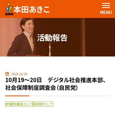
本田あきこ
MENU
活動報告
2020.10.20
10月19～20日 デジタル社会推進本部、
社会保障制度調査会（自民党）
参議院議員として
薬剤師として