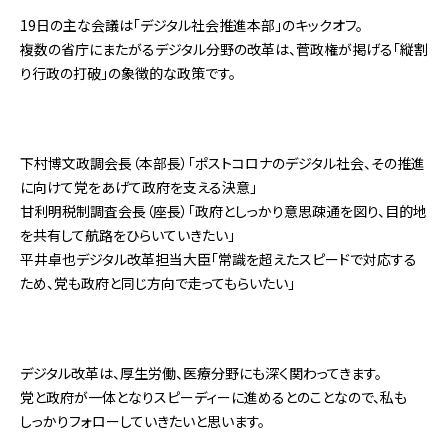
19日の主な会議は「デジタル社会推進本部」のキックオフ。
複数の省庁にまたがるデジタル分野の改革は、菅政権が掲げる「縦割
り行政の打破」の象徴的な政策です。
下村博文政調会長（本部長）「ポストコロナのデジタル社会、その推進
に向けて党をあげて政府を支える決意」
甘利明税制調査会長（座長）「政府としっかり意思疎通を図り、目的地
を共有して航路をひらいていきたい」
平井卓也デジタル改革担当大臣「常識を超えたスピードで対応する
ため、党も政府と同じ方向で走ってもらいたい」
デジタル改革は、厚生労働、医療分野にも深く関わってきます。
党と政府が一体となりスピーディーに進めるとのことなので、私も
しっかりフォローしていきたいと思います。