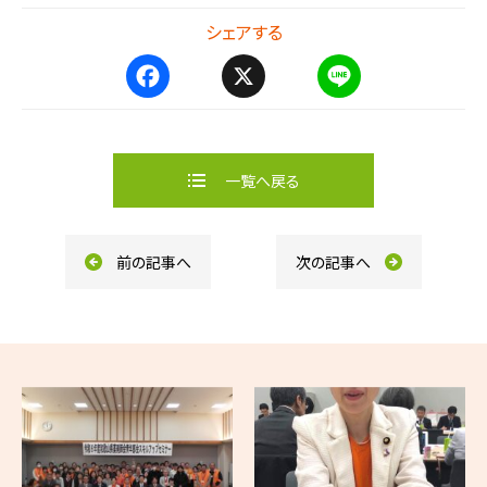
シェアする
F
X
L
a
i
c
n
e
e
b
一覧へ戻る
o
o
k
前の記事へ
次の記事へ