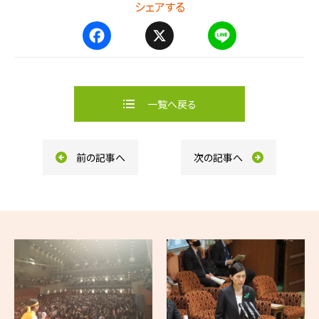
シェアする
F
X
L
a
i
c
n
e
e
b
一覧へ戻る
o
o
k
前の記事へ
次の記事へ