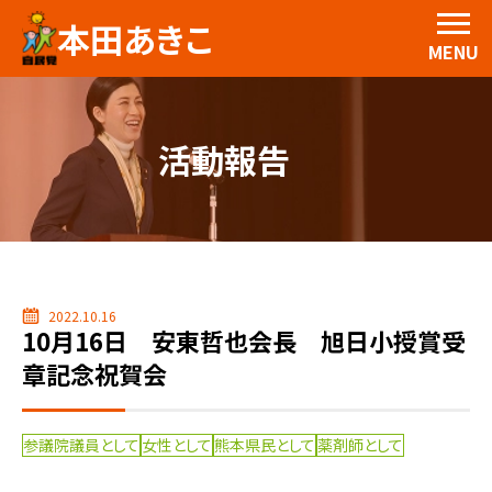
本田あきこ
MENU
活動報告
2022.10.16
10月16日 安東哲也会長 旭日小授賞受
章記念祝賀会
参議院議員として
女性として
熊本県民として
薬剤師として