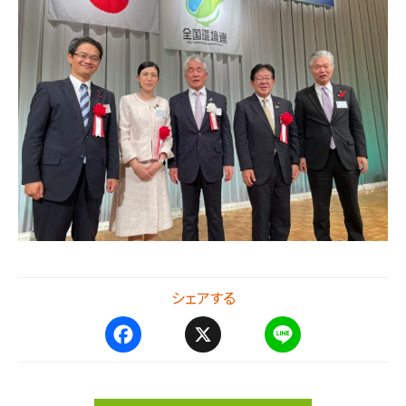
シェアする
F
X
L
a
i
c
n
e
e