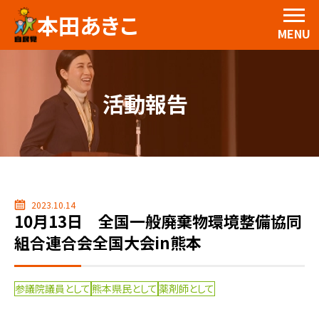
本田あきこ
MENU
活動報告
2023.10.14
10月13日 全国一般廃棄物環境整備協同
組合連合会全国大会in熊本
参議院議員として
熊本県民として
薬剤師として