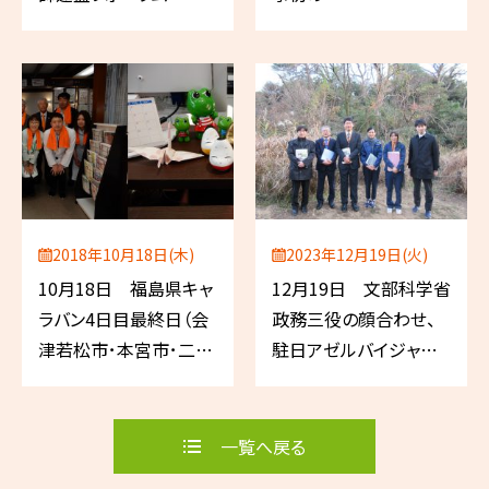
2018年10月18日(木)
2023年12月19日(火)
10月18日 福島県キャ
12月19日 文部科学省
ラバン4日目最終日（会
政務三役の顔合わせ、
津若松市･本宮市･二本
駐日アゼルバイジャン
松市･伊達市･福島市）
大使来訪、国立科学博
物館付属自然教育園を
視察
一覧へ戻る