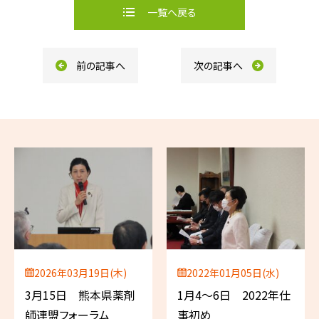
b
一覧へ戻る
o
o
k
前の記事へ
次の記事へ
2026年03月19日(木)
2022年01月05日(水)
3月15日 熊本県薬剤
1月4～6日 2022年仕
師連盟フォーラム
事初め