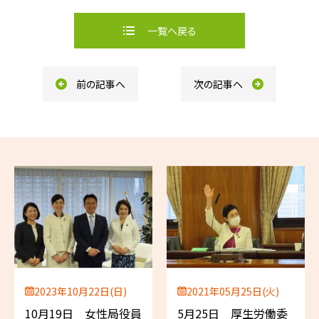
c
n
e
e
b
一覧へ戻る
o
o
k
前の記事へ
次の記事へ
2023年10月22日(日)
2021年05月25日(火)
10月19日 女性局役員
5月25日 厚生労働委