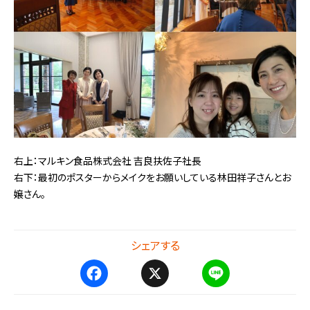
右上：マルキン食品株式会社 吉良扶佐子社長
右下：最初のポスターからメイクをお願いしている林田祥子さんとお
嬢さん。
シェアする
F
X
L
a
i