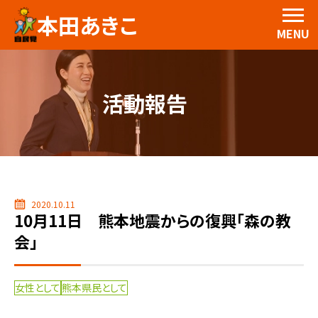
本田あきこ
MENU
活動報告
2020.10.11
10月11日 熊本地震からの復興「森の教
会」
女性として
熊本県民として