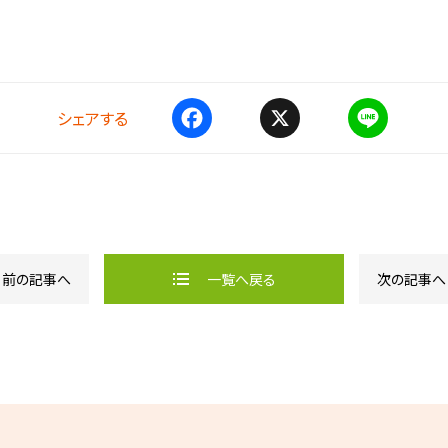
シェアする
F
X
L
a
i
c
n
e
e
b
o
o
k
前の記事へ
一覧へ戻る
次の記事へ