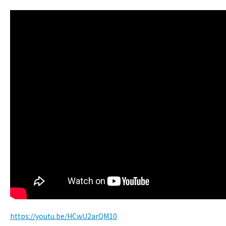
https://youtu.be/HCwU2arQM10