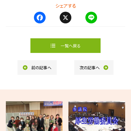
シェアする
F
X
L
a
i
c
n
e
e
b
一覧へ戻る
o
o
k
前の記事へ
次の記事へ