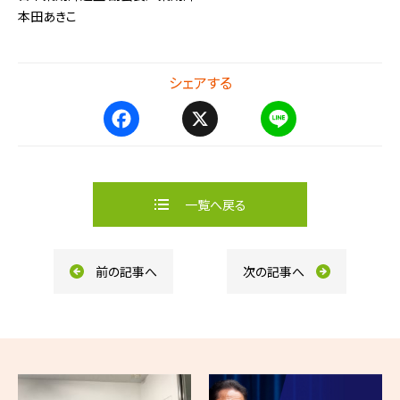
本田あきこ
シェアする
F
X
L
a
i
c
n
e
e
b
一覧へ戻る
o
o
k
前の記事へ
次の記事へ