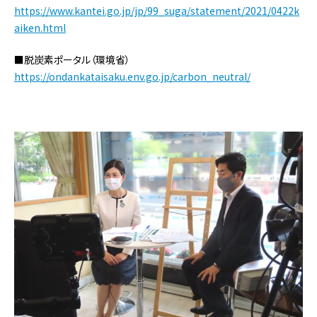
https://www.kantei.go.jp/jp/99_suga/statement/2021/0422k
aiken.html
■脱炭素ポータル（環境省）
https://ondankataisaku.env.go.jp/carbon_neutral/