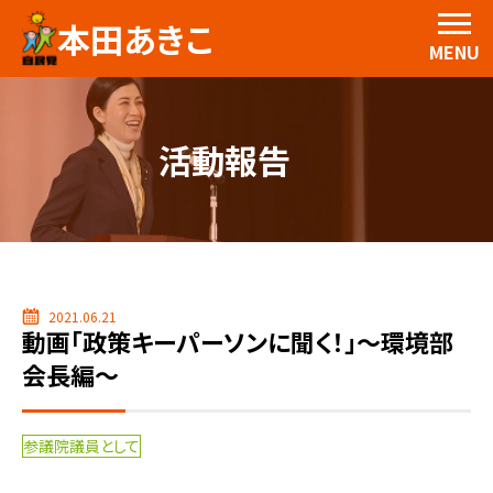
本田あきこ
MENU
活動報告
2021.06.21
動画「政策キーパーソンに聞く！」～環境部
会長編～
参議院議員として