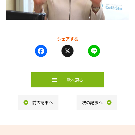
シェアする
F
X
L
a
i
c
n
e
e
b
一覧へ戻る
o
o
k
前の記事へ
次の記事へ