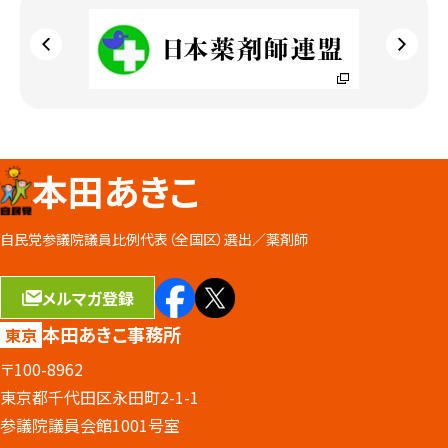
本田あきこ
自民党参議院議員比例代表（全国区）選出／
薬剤師
メルマガ登録
本田あきこ事務所
東京
〒100-8962
東京都千代田区永田町2-1-1
参議院議員会館1001号室