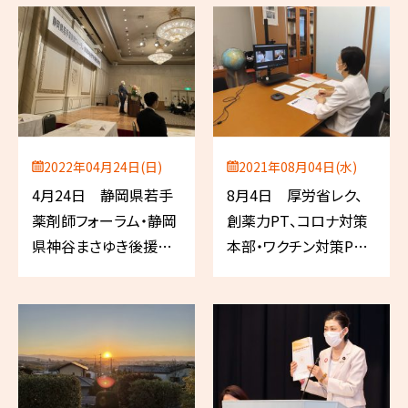
2022年04月24日(日)
2021年08月04日(水)
4月24日 静岡県若手
8月4日 厚労省レク、
薬剤師フォーラム・静岡
創薬力PT、コロナ対策
県神谷まさゆき後援会
本部・ワクチン対策PT
決起大会
合同会議（自民党）