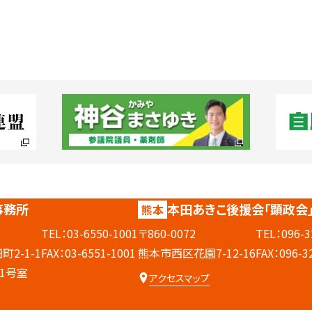
事務所
本田あきこ後援会
「顕政会
熊本
TEL：
03-6550-1001
〒860-0072
TEL：
096-3
2-1-1
FAX：03-6551-1001
熊本市西区花園7-12-16
FAX：096-3
1号室
アクセスマップ