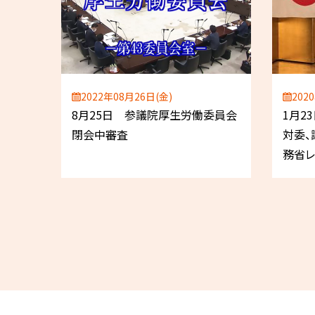
2022年08月26日(金)
202
8月25日 参議院厚生労働委員会
1月2
閉会中審査
対委、
務省レ
厚労省
薬賀
会（秘