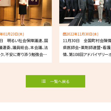
0年01月23日(木)
2022年11月30日(水)
3日 明るい社会保障議連、国
11月30日 全国町村会陳
議運委、議員総会、本会議、法
県医師会・薬剤師連盟・看
ク、不安に寄り添う勉強会、
情、第108回アドバイザリー
レク、女性局役員会、東京都
ド 他
詞交歓会。埼玉県薬賀詞交歓
書代理）。
一覧へ戻る