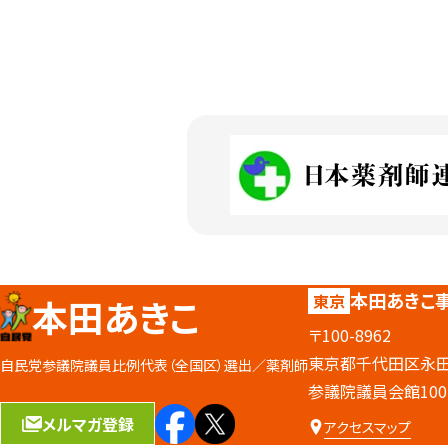
本田あきこ
東京
本田あきこ
〒100-8962
東京都千代田区永田町
自民党参議院議員比例代表（全国区）選出／
薬剤師
参議院議員会館100
メルマガ登録
アクセスマップ