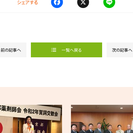
シェアする
F
X
L
a
i
c
n
e
e
b
o
o
k
前の記事へ
一覧へ戻る
次の記事へ