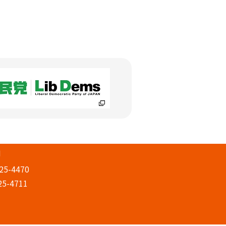
」
25-4470
25-4711